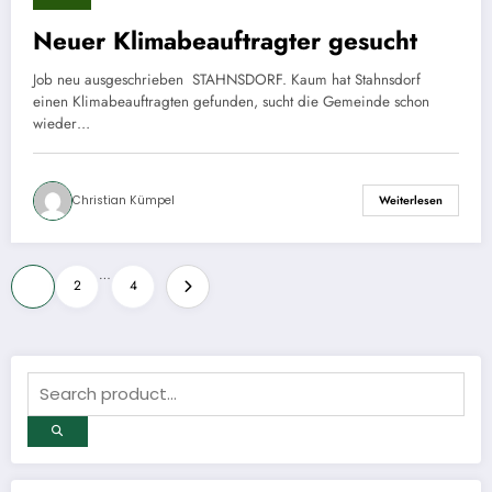
Neuer Klimabeauftragter gesucht
Job neu ausgeschrieben STAHNSDORF. Kaum hat Stahnsdorf
einen Klimabeauftragten gefunden, sucht die Gemeinde schon
wieder…
Christian Kümpel
Weiterlesen
Seitennummerierung
…
1
2
4
der
Beiträge