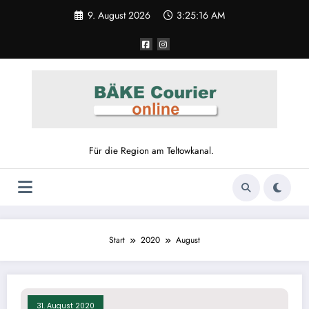
Zum
9. August 2026
3:25:16 AM
Inhalt
springen
Für die Region am Teltowkanal.
Start
2020
August
31. August 2020