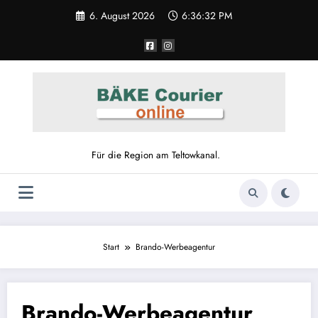
Zum
6. August 2026
6:36:32 PM
Inhalt
springen
Für die Region am Teltowkanal.
Start
Brando-Werbeagentur
Brando-Werbeagentur