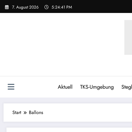
Zum
7. August 2026
5:24:42 PM
Inhalt
springen
Aktuell
TKS-Umgebung
Stegl
Start
Ballons