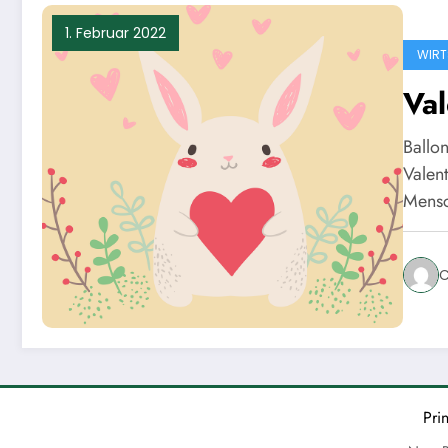
1. Februar 2022
WIRT
Val
Ballo
Valen
Mens
C
Pri