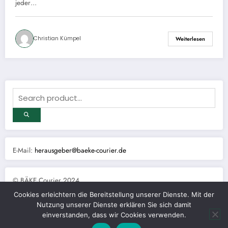
jeder…
Christian Kümpel
Weiterlesen
E-Mail:
herausgeber@baeke-courier.de
© BÄKE Courier 2024
Cookies erleichtern die Bereitstellung unserer Dienste. Mit der
Nutzung unserer Dienste erklären Sie sich damit
einverstanden, dass wir Cookies verwenden.
Print-Ausgaben 2019 – 2024
Datenschutzerklärung
Impressum