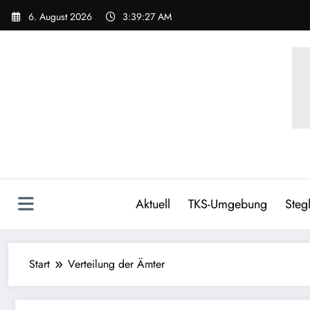
Zum
6. August 2026
3:39:27 AM
Inhalt
springen
Aktuell
TKS-Umgebung
Stegl
Start
Verteilung der Ämter