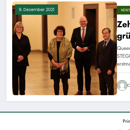
9. Dezember 2021
NEW
Zeh
gr
Queer
STEGL
erstm
C
Pri