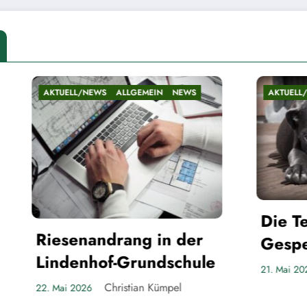
/NEWS
ALLGEMEIN
NEWS
AKTUELL/NEWS
ALLGEMEIN
Die Teltower
nandrang in der
Gespenster
nhof-Grundschule
Christian Küm
21. Mai 2026
Christian Kümpel
26