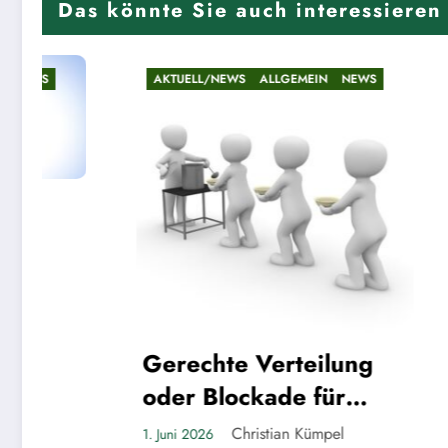
Das könnte Sie auch interessieren
ALLGEMEIN
NEWS
AKTUELL/NEWS
ALLGEMEIN
NEWS
Riesenandrang in de
Lindenhof-Grundsch
Verteilung
Christian Kümpel
22. Mai 2026
kade für
ekte?
istian Kümpel