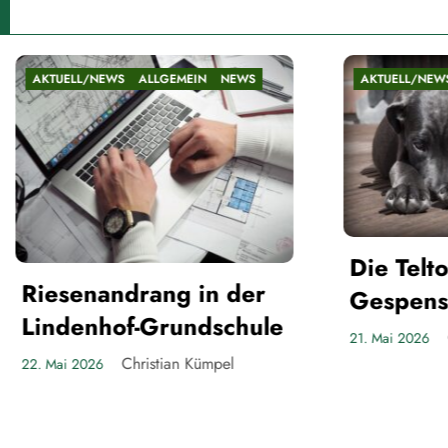
AKTUELL/NEWS
ALLGEMEIN
NEWS
AK
Bi
Die Teltower
Ja
r
Gespenster
ule
20. 
Christian Kümpel
21. Mai 2026