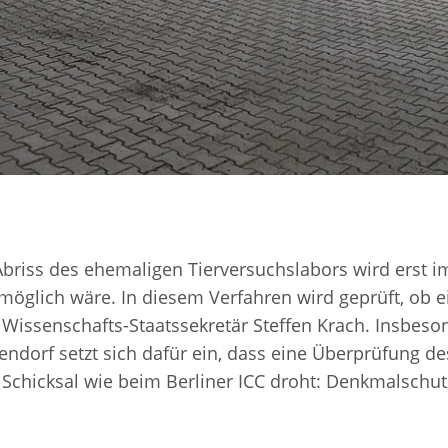
riss des ehemaligen Tierversuchslabors wird erst i
öglich wäre. In diesem Verfahren wird geprüft, ob ein 
so Wissenschafts-Staatssekretär Steffen Krach. Insbeso
ndorf setzt sich dafür ein, dass eine Überprüfung 
es Schicksal wie beim Berliner ICC droht: Denkmalsch