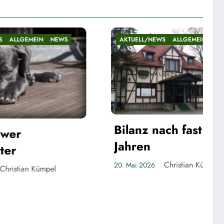
TUELL/NEWS
ALLGEMEIN
NEWS
AKTUELL/NEWS
ALLG
Die „Zeit-Elit
lanz nach fast fünf
Rathaus
hren
Christi
20. Mai 2026
Christian Kümpel
Mai 2026