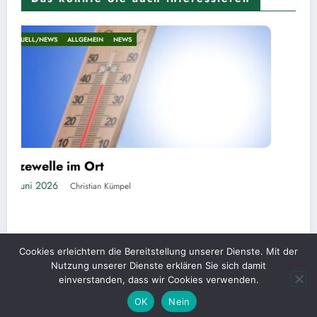
AKTUELL/NEWS
ALLGEMEIN
NEWS
Cookies erleichtern die Bereitstellung unserer Dienste. Mit der
Nutzung unserer Dienste erklären Sie sich damit
einverstanden, dass wir Cookies verwenden.
OK
Nein