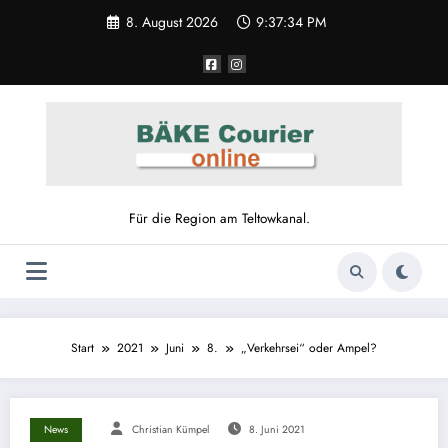
8. August 2026
9:37:35 PM
Für die Region am Teltowkanal.
Start
2021
Juni
8.
„Verkehrsei“ oder Ampel?
News
Christian Kümpel
8. Juni 2021