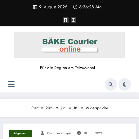
9. August 2026
6:36:28 AM
Für die Region am Teltowkanal.
Start
2021
Juni
18.
Widersprüche
Allgemein
Christian Kümpel
18. Juni 2021