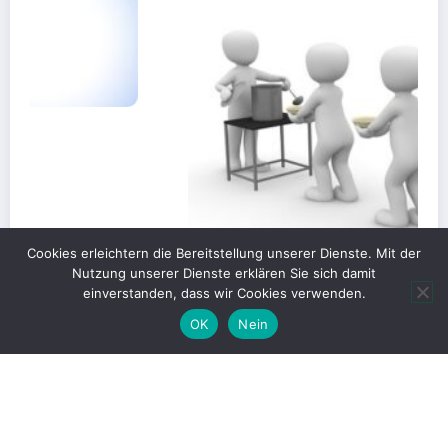
Cookies erleichtern die Bereitstellung unserer Dienste. Mit der
Nutzung unserer Dienste erklären Sie sich damit
einverstanden, dass wir Cookies verwenden.
OK
Nein
Gerechte Verteilung oder Blockade für
Großprojekte?
1. Juni 2026
Christian Kümpel