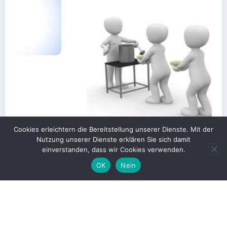
Cookies erleichtern die Bereitstellung unserer Dienste. Mit der
Nutzung unserer Dienste erklären Sie sich damit
einverstanden, dass wir Cookies verwenden.
OK
Nein
Gerechte Verteilung oder Blockade für
Großprojekte?
1. Juni 2026
Christian Kümpel