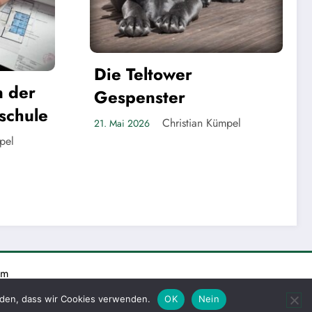
Bilanz nach fast fünf
Jahren
Christian Kümpel
20. Mai 2026
pel
um
Themes
anden, dass wir Cookies verwenden.
OK
Nein