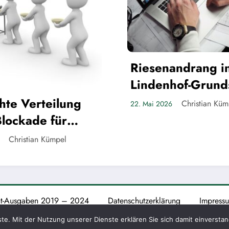
Die Teltower
nandrang in der
Gespenster
nhof-Grundschule
Christian Küm
21. Mai 2026
Christian Kümpel
26
nt-Ausgaben 2019 – 2024
Datenschutzerklärung
Impress
logger - Magazin und Blog
WordPress
Theme 2026 | Präsentiert von
Spice
nste. Mit der Nutzung unserer Dienste erklären Sie sich damit einverst