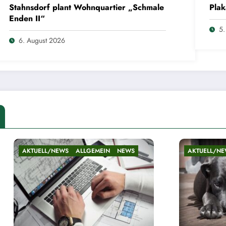
Stahnsdorf plant Wohnquartier „Schmale
Plak
Enden II“
5.
6. August 2026
S
ALLGEMEIN
NEWS
AKTUELL/NEWS
ALLGEMEIN
NE