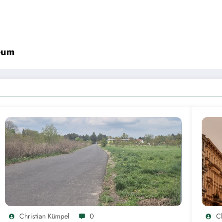
seum
Christian Kümpel
0
C