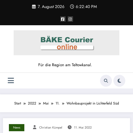
7. August 2026
6:22:40 PM
Für die Region am Teltowkanal.
Start
2022
Mai
11.
Wohnbauprojekt in Lichterfeld Süd
News
Christian Kümpel
11. Mai 2022