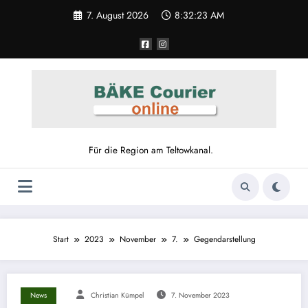
7. August 2026
8:32:24 AM
Für die Region am Teltowkanal.
Start
2023
November
7.
Gegendarstellung
News
Christian Kümpel
7. November 2023