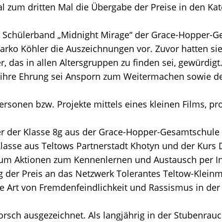
l zum dritten Mal die Übergabe der Preise in den K
 Schülerband „Midnight Mirage“ der Grace-Hopper-
o Köhler die Auszeichnungen vor. Zuvor hatten sie i
das in allen Altersgruppen zu finden sei, gewürdigt.
und ihre Ehrung sei Ansporn zum Weitermachen sowie 
ersonen bzw. Projekte mittels eines kleinen Films, p
 der Klasse 8g aus der Grace-Hopper-Gesamtschule d
Klasse aus Teltows Partnerstadt Khotyn und der Kurs 
ch um Aktionen zum Kennenlernen und Austausch per In
g der Preis an das Netzwerk Tolerantes Teltow-Klein
e Art von Fremdenfeindlichkeit und Rassismus in de
rsch ausgezeichnet. Als langjährig in der Stubenrau