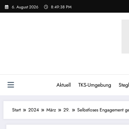
6. August 2026
8:49:39 PM
Aktuell
TKS-Umgebung
Stegl
Start
2024
März
29.
Selbstloses Engagement g