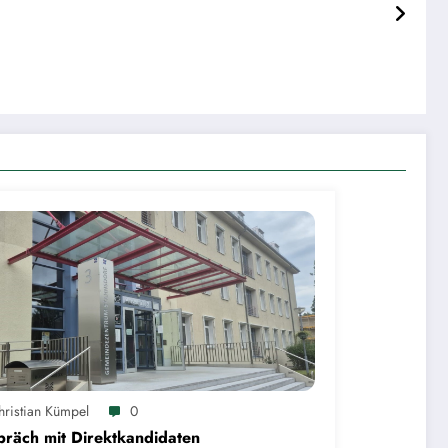
hristian Kümpel
0
räch mit Direktkandidaten