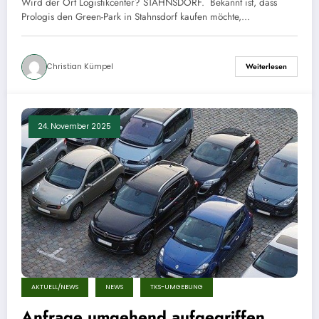
Wird der Ort Logistikcenter? STAHNSDORF. Bekannt ist, dass
Prologis den Green-Park in Stahnsdorf kaufen möchte,…
Christian Kümpel
Weiterlesen
24. November 2025
AKTUELL/NEWS
NEWS
TKS-UMGEBUNG
Anfrage umgehend aufgegriffen