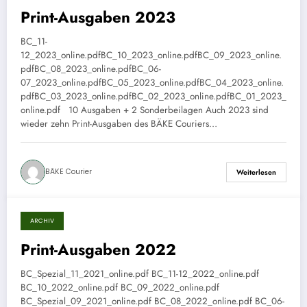
Print-Ausgaben 2023
BC_11-
12_2023_online.pdfBC_10_2023_online.pdfBC_09_2023_online.
pdfBC_08_2023_online.pdfBC_06-
07_2023_online.pdfBC_05_2023_online.pdfBC_04_2023_online.
pdfBC_03_2023_online.pdfBC_02_2023_online.pdfBC_01_2023_
online.pdf 10 Ausgaben + 2 Sonderbeilagen Auch 2023 sind
wieder zehn Print-Ausgaben des BÄKE Couriers…
BÄKE Courier
Weiterlesen
ARCHIV
30. November 2022
Print-Ausgaben 2022
BC_Spezial_11_2021_online.pdf BC_11-12_2022_online.pdf
BC_10_2022_online.pdf BC_09_2022_online.pdf
BC_Spezial_09_2021_online.pdf BC_08_2022_online.pdf BC_06-