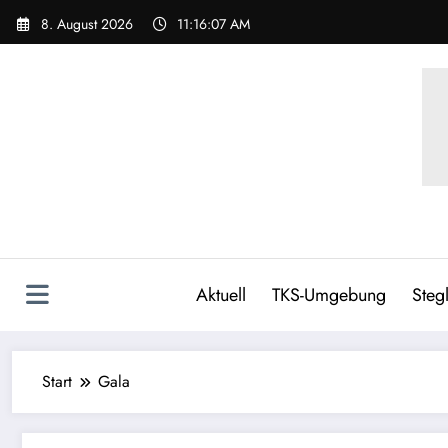
Zum
8. August 2026
11:16:07 AM
Inhalt
springen
Aktuell
TKS-Umgebung
Stegl
Start
Gala