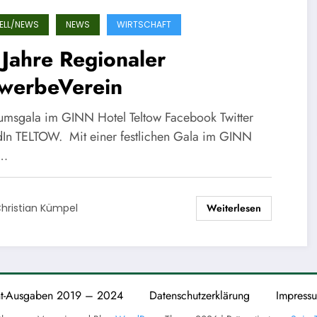
ELL/NEWS
NEWS
WIRTSCHAFT
Jahre Regionaler
werbeVerein
äumsgala im GINN Hotel Teltow Facebook Twitter
dIn TELTOW. Mit einer festlichen Gala im GINN
l…
Weiterlesen
hristian Kümpel
nt-Ausgaben 2019 – 2024
Datenschutzerklärung
Impress