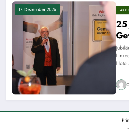
17. Dezember 2025
AKTU
25 
Ge
Jubil
Linke
Hote
C
Pri