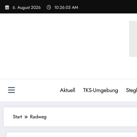
Zum
6. August 2026
10:26:03 AM
Inhalt
springen
Aktuell
TKS-Umgebung
Stegl
Start
Radweg