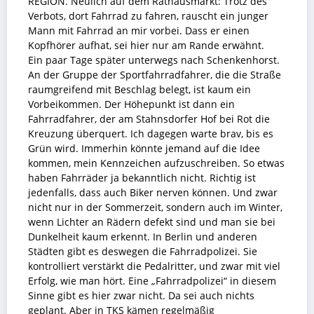
REGION. Neulich auf dem Rathausmarkt: Trotz des
Verbots, dort Fahrrad zu fahren, rauscht ein junger
Mann mit Fahrrad an mir vorbei. Dass er einen
Kopfhörer aufhat, sei hier nur am Rande erwähnt.
Ein paar Tage später unterwegs nach Schenkenhorst.
An der Gruppe der Sportfahrradfahrer, die die Straße
raumgreifend mit Beschlag belegt, ist kaum ein
Vorbeikommen. Der Höhepunkt ist dann ein
Fahrradfahrer, der am Stahnsdorfer Hof bei Rot die
Kreuzung überquert. Ich dagegen warte brav, bis es
Grün wird. Immerhin könnte jemand auf die Idee
kommen, mein Kennzeichen aufzuschreiben. So etwas
haben Fahrräder ja bekanntlich nicht. Richtig ist
jedenfalls, dass auch Biker nerven können. Und zwar
nicht nur in der Sommerzeit, sondern auch im Winter,
wenn Lichter an Rädern defekt sind und man sie bei
Dunkelheit kaum erkennt. In Berlin und anderen
Städten gibt es deswegen die Fahrradpolizei. Sie
kontrolliert verstärkt die Pedalritter, und zwar mit viel
Erfolg, wie man hört. Eine „Fahrradpolizei“ in diesem
Sinne gibt es hier zwar nicht. Da sei auch nichts
geplant. Aber in TKS kämen regelmäßig