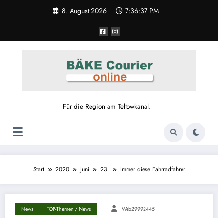
8. August 2026
7:36:38 PM
Für die Region am Teltowkanal.
Start
2020
Juni
23.
Immer diese Fahrradfahrer
News
TOP-Themen / News
Web29992445