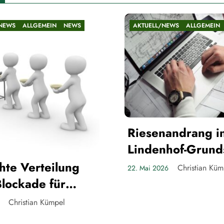
ELL/NEWS
ALLGEMEIN
NEWS
AKTUELL/NEWS
ALLGEM
Die Teltower
senandrang in der
Gespenster
denhof-Grundschule
Christian
21. Mai 2026
Christian Kümpel
i 2026