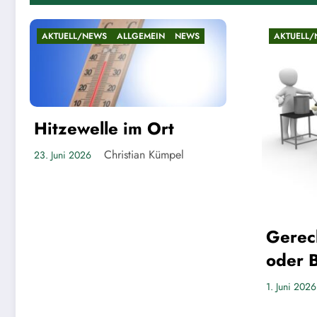
AKTUELL/NEWS
ALLGEMEIN
NEWS
AKTU
Rie
Lin
Gerechte Verteilung
22. Ma
oder Blockade für
Großprojekte?
Christian Kümpel
1. Juni 2026