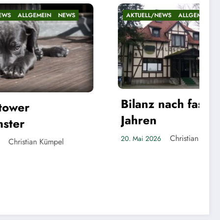
AKTUELL/NEWS
ALLGEMEIN
NEWS
AKTUELL/NEWS
Die „Zeit-E
Bilanz nach fast fünf
Rathaus
Jahren
Chr
20. Mai 2026
Christian Kümpel
20. Mai 2026