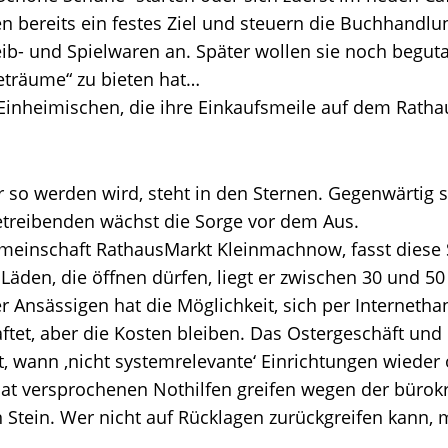
en bereits ein festes Ziel und steuern die Buchhandl
ib- und Spielwaren an. Später wollen sie noch begut
träume“ zu bieten hat…
 Einheimischen, die ihre Einkaufsmeile auf dem Ratha
so werden wird, steht in den Sternen. Gegenwärtig s
treibenden wächst die Sorge vor dem Aus.
meinschaft RathausMarkt Kleinmachnow, fasst diese 
Läden, die öffnen dürfen, liegt er zwischen 30 und 50
er Ansässigen hat die Möglichkeit, sich per Interneth
haftet, aber die Kosten bleiben. Das Ostergeschäft 
, wann ‚nicht systemrelevante‘ Einrichtungen wieder 
aat versprochenen Nothilfen greifen wegen der bürok
en Stein. Wer nicht auf Rücklagen zurückgreifen kann