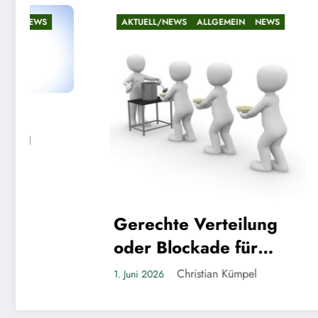
WS
ALLGEMEIN
NEWS
AKTUELL/NEWS
ALLGEMEIN
N
Riesenandrang in 
Lindenhof-Grunds
e Verteilung
Christian Kümpe
22. Mai 2026
ockade für
ojekte?
Christian Kümpel