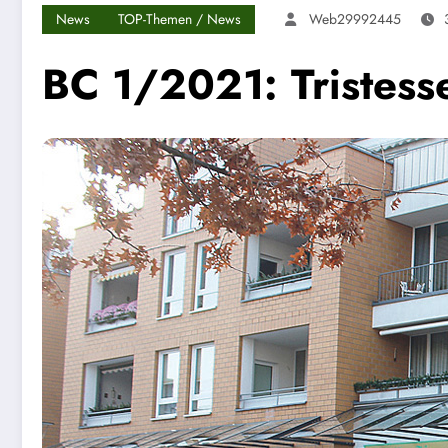
News
TOP-Themen / News
Web29992445
BC 1/2021: Tristess