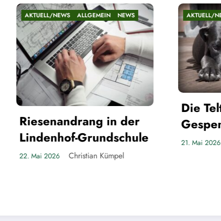
EWS
AKTUELL/NEWS
ALLGEMEIN
NEWS
Die Teltower
der
Gespenster
chule
Christian Kümpel
21. Mai 2026
l