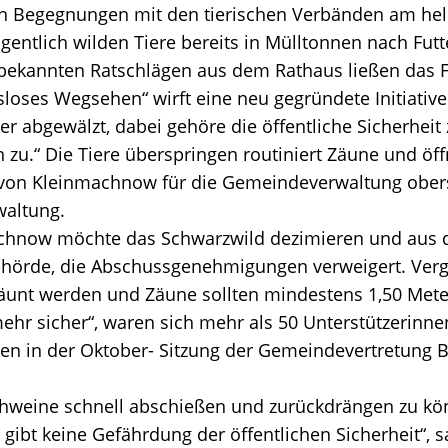
on Begegnungen mit den tierischen Verbänden am hell
entlich wilden Tiere bereits in Mülltonnen nach Futt
 bekannten Ratschlägen aus dem Rathaus ließen das F
oses Wegsehen“ wirft eine neu gegründete Initiativ
r abgewälzt, dabei gehöre die öffentliche Sicherheit
zu.“ Die Tiere überspringen routiniert Zäune und öf
 von Kleinmachnow für die Gemeindeverwaltung oberste
waltung.
machnow möchte das Schwarzwild dezimieren und aus 
agdbehörde, die Abschussgenehmigungen verweigert. 
äunt werden und Zäune sollten mindestens
1,50 Mete
ehr sicher“, waren sich mehr als 50 Unterstützerinnen
ten in der Oktober- Sitzung der Gemeindevertretung 
chweine schnell abschießen und zurückdrängen zu kö
s gibt keine Gefährdung der öffentlichen Sicherheit“, 