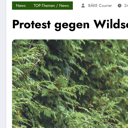
News
TOP-Themen / News
BÄKE Courier
2
Protest gegen Wilds