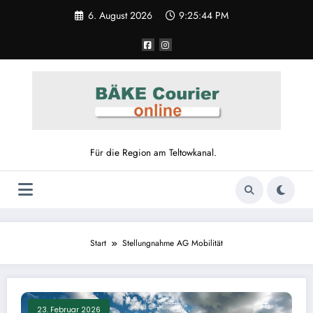
Zum
6. August 2026
9:25:44 PM
Inhalt
springen
Für die Region am Teltowkanal.
Start
Stellungnahme AG Mobilität
23. Februar 2026