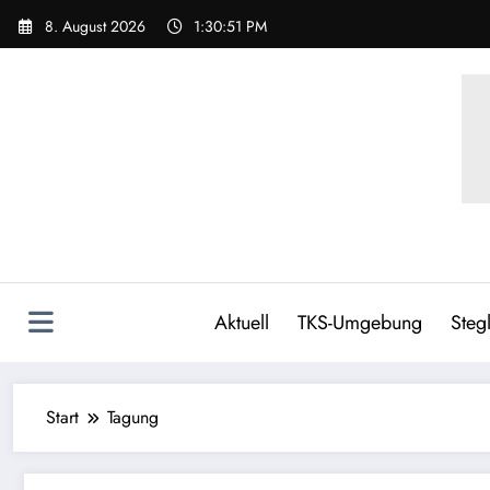
Zum
8. August 2026
1:30:51 PM
Inhalt
springen
Aktuell
TKS-Umgebung
Stegl
Start
Tagung