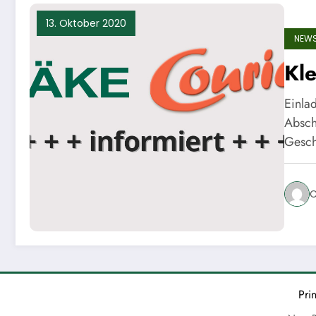
13. Oktober 2020
NEW
Kl
Einl
Absch
Gesch
C
Pri