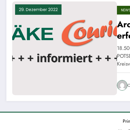
29. Dezember 2022
NEW
Ar
erf
18.50
POTSD
Kreis
C
Pri