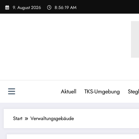
Zum
9. August 2026
8:56:20 AM
Inhalt
springen
Aktuell
TKS-Umgebung
Stegl
Start
Verwaltungsgebäude