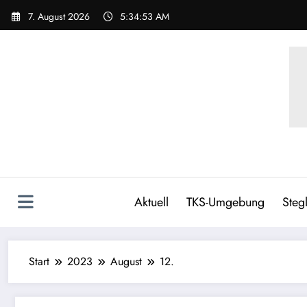
Zum
7. August 2026
5:34:54 AM
Inhalt
springen
Aktuell
TKS-Umgebung
Stegl
Start
2023
August
12.