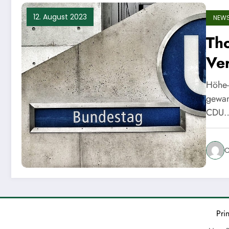
12. August 2023
NEW
Th
Ver
Höhe-
gewan
CDU
C
Pri