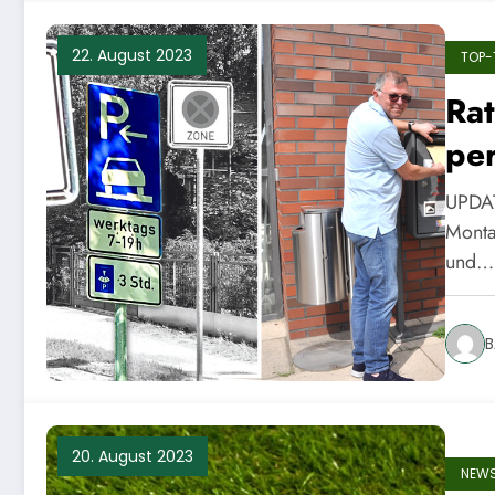
22. August 2023
TOP-
Ra
per
UPDAT
Monta
und…
B
20. August 2023
NEW