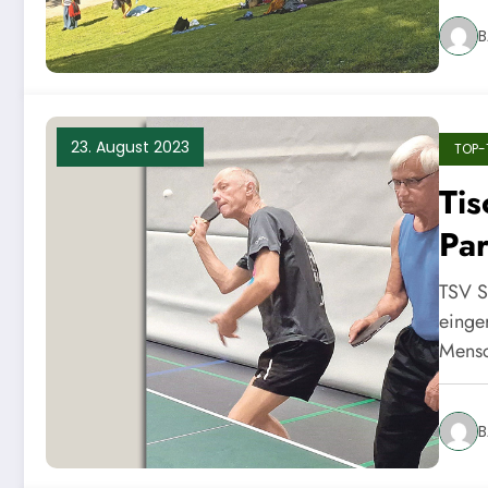
B
23. August 2023
TOP-
Tis
Pa
TSV S
einge
Mensc
B