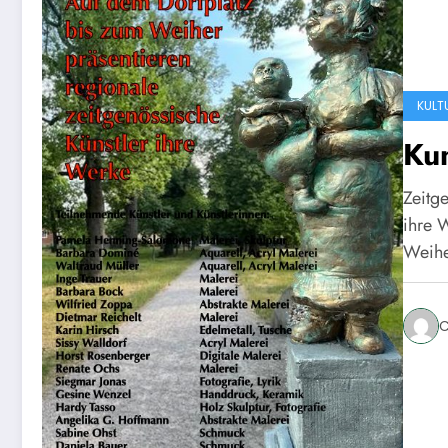
KULT
Kun
Zeitg
ihre 
Weih
C