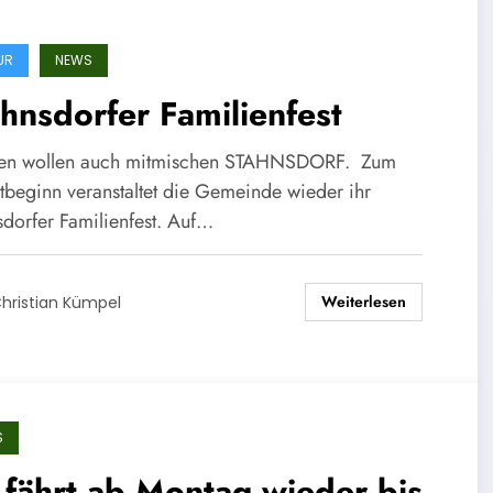
UR
NEWS
hnsdorfer Familienfest
ien wollen auch mitmischen STAHNSDORF. Zum
tbeginn veranstaltet die Gemeinde wieder ihr
sdorfer Familienfest. Auf…
Weiterlesen
hristian Kümpel
S
fährt ab Montag wieder bis