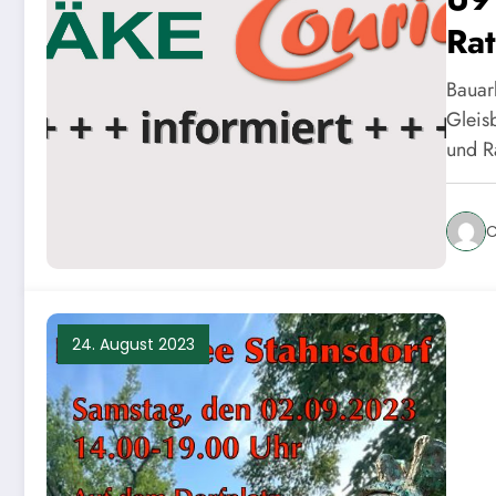
Rat
Bauar
Gleis
und R
C
24. August 2023