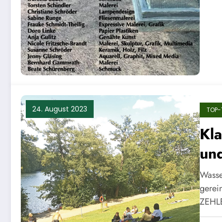
24. August 2023
TOP-
Kla
un
Wasse
gerei
ZEHL