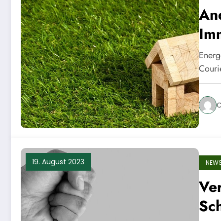
An
Im
Energ
Couri
C
19. August 2023
NEW
Ve
Sc