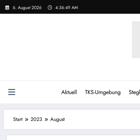
Zum
6. August 2026
4:36:50 AM
Inhalt
springen
Aktuell
TKS-Umgebung
Stegl
Start
2023
August