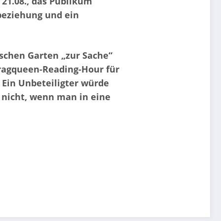
21.08., das Publikum
zbeziehung und ein
schen Garten „zur Sache“
Dragqueen-Reading-Hour für
“ Ein Unbeteiligter würde
h nicht, wenn man in eine