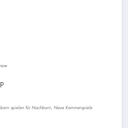
hnow
P
e 365
Outlook Live
barn spielen für Nachbarn
,
Neue Kammerspiele