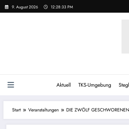
Zum
9. August 2026
12:28:34 PM
Inhalt
springen
Aktuell
TKS-Umgebung
Stegl
Start
Veranstaltungen
DIE ZWÖLF GESCHWORENE