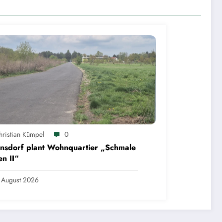
hristian Kümpel
0
nsdorf plant Wohnquartier „Schmale
n II“
 August 2026