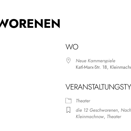
HWORENEN
WO
Neue Kammerspiele
Katl-Marx-Str. 18, Kleinmac
VERANSTALTUNGSTY
r
iCalendar
Offic
Theater
die 12 Geschworenen
,
Nach
Kleinmachnow
,
Theater