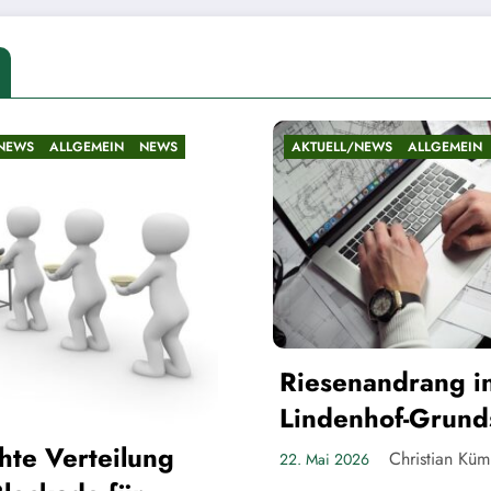
AKTUELL/NEWS
ALLGEMEIN
NEWS
AKTUELL/NEWS
Die Teltow
Riesenandrang in der
Gespenste
Lindenhof-Grundschule
Ch
21. Mai 2026
Christian Kümpel
22. Mai 2026