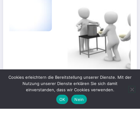
Cookies erleichtern die Bereitstellung unserer Dienste. Mit der
Nutzung unserer Dienste erklären Sie sich damit
einverstanden, dass wir Cookies verwenden.
OK
Nein
Gerechte Verteilung oder Blockade für
Großprojekte?
1. Juni 2026
Christian Kümpel