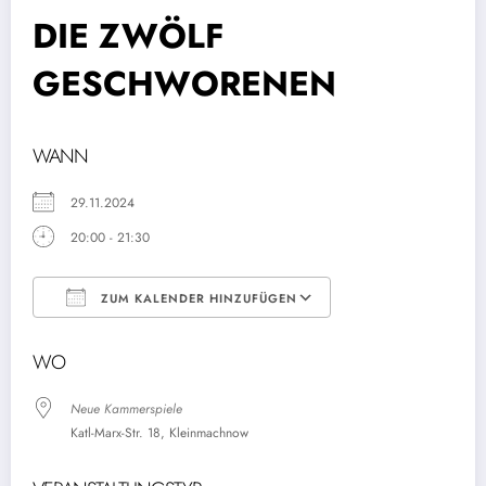
DIE ZWÖLF
GESCHWORENEN
WANN
29.11.2024
20:00 - 21:30
ZUM KALENDER HINZUFÜGEN
ICS herunterladen
Google Kalender
WO
Neue Kammerspiele
Katl-Marx-Str. 18, Kleinmachnow