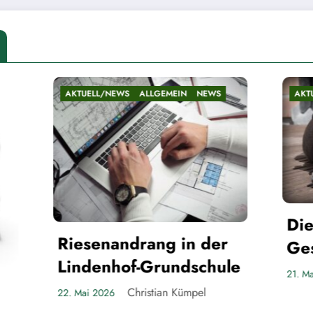
/NEWS
ALLGEMEIN
NEWS
AKTUELL/NEWS
ALLGEMEIN
Die Teltower
nandrang in der
Gespenster
nhof-Grundschule
Christian Küm
21. Mai 2026
Christian Kümpel
26