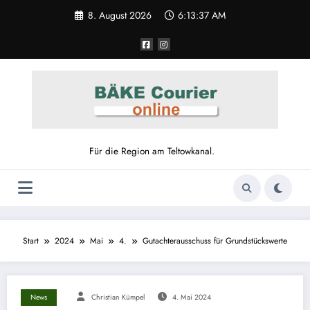
8. August 2026
6:13:37 AM
Für die Region am Teltowkanal.
Start
2024
Mai
4.
Gutachterausschuss für Grundstückswerte
News
Christian Kümpel
4. Mai 2024