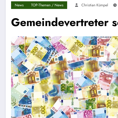
News
TOP-Themen / News
Christian Kümpel
Gemeindevertreter 