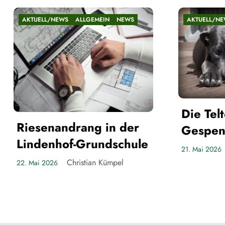
/NEWS
ALLGEMEIN
NEWS
AKTUELL/NEWS
ALLGEMEIN
Die Teltower
nandrang in der
Gespenster
nhof-Grundschule
Christian Küm
21. Mai 2026
Christian Kümpel
26