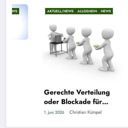
AKTUELL/NEWS
ALLGEMEIN
NEWS
AKTUELL
Riese
Linde
Gerechte Verteilung
22. Mai 20
oder Blockade für
Großprojekte?
Christian Kümpel
1. Juni 2026