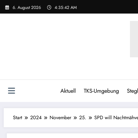
6. August 2026
4:35:43 AM
Aktuell
TKS-Umgebung
Stegl
Start
2024
November
25.
SPD will Nachtmähv