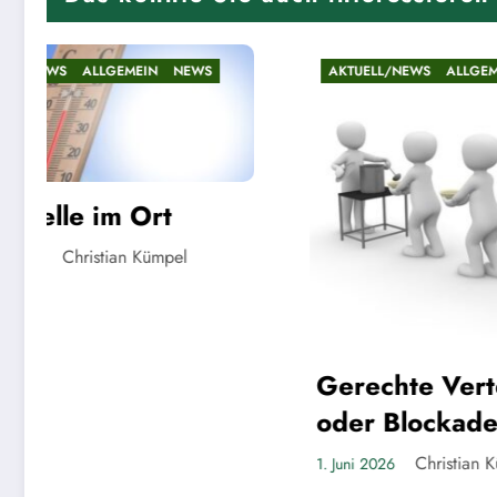
AKTUELL/NEWS
ALLGEMEIN
NEWS
AKTUEL
Riese
Lind
Gerechte Verteilung
22. Mai 
oder Blockade für
Großprojekte?
Christian Kümpel
1. Juni 2026