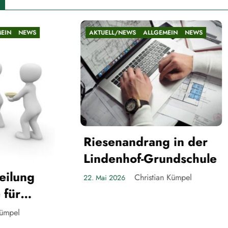
L/NEWS
ALLGEMEIN
NEWS
AKTUELL/NEWS
ALLGEMEI
Die Teltower
nandrang in der
Gespenster
enhof-Grundschule
Christian K
21. Mai 2026
Christian Kümpel
2026