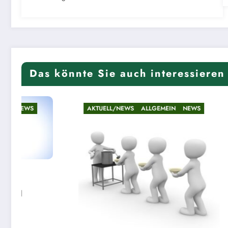
Das könnte Sie auch interessieren
L/NEWS
ALLGEMEIN
NEWS
AKTUELL/NEWS
ALLGEMEI
Riesenandrang 