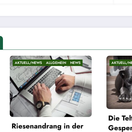
N
NEWS
AKTUELL/NEWS
ALLGEMEIN
NEWS
Die Teltower
in der
Gespenster