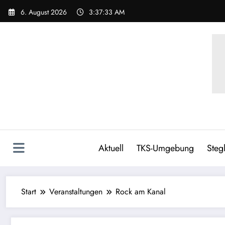
Zum
6. August 2026
3:37:34 AM
Inhalt
springen
Aktuell
TKS-Umgebung
Stegl
Start
Veranstaltungen
Rock am Kanal