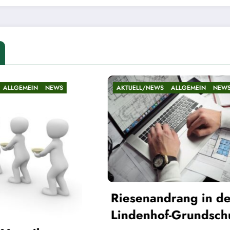
UELL/NEWS
ALLGEMEIN
NEWS
AKTUELL/NEWS
ALLGE
Die Teltower
senandrang in der
Gespenster
denhof-Grundschule
Christia
21. Mai 2026