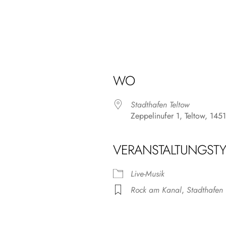
WO
Stadthafen Teltow
Zeppelinufer 1, Teltow, 145
VERANSTALTUNGSTY
r
iCalendar
Offic
Live-Musik
Rock am Kanal
,
Stadthafen 