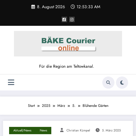
8. August 2026
12:53:34 AM
Für die Region am Teltowkanal.
Start
2025
März
5.
Blühende Gärten
Aktuell/News
News
Christian Kümpel
5. März 2025