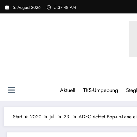
6. August 2026
5:37:49 AM
Aktuell
TKS-Umgebung
Stegl
Start
2020
Juli
23.
ADFC richtet Pop-up-Lane ei