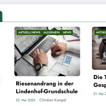
/NEWS
ALLGEMEIN
NEWS
AKTUELL/NEWS
ALLGEMEIN
Die Teltower
nandrang in der
Gespenster
nhof-Grundschule
Christian Küm
21. Mai 2026
Christian Kümpel
26