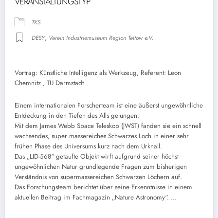
VERANSTALTUNGSTYP
TKS
DESY
,
Verein Industriemuseum Region Teltow e.V.
Vortrag: Künstliche Intelligenz als Werkzeug, Referent: Leon
Chemnitz , TU Darmstadt
Einem internationalen Forscherteam ist eine äußerst ungewöhnliche
Entdeckung in den Tiefen des Alls gelungen.
Mit dem James Webb Space Teleskop (JWST) fanden sie ein schnell
wachsendes, super massereiches Schwarzes Loch in einer sehr
frühen Phase des Universums kurz nach dem Urknall.
Das „LID-568“ getaufte Objekt wirft aufgrund seiner höchst
ungewöhnlichen Natur grundlegende Fragen zum bisherigen
Verständnis von supermassereichen Schwarzen Löchern auf.
Das Forschungsteam berichtet über seine Erkenntnisse in einem
aktuellen Beitrag im Fachmagazin „Nature Astronomy“. …