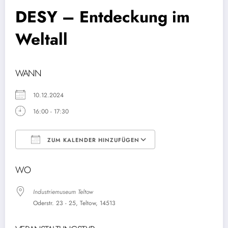
DESY – Entdeckung im
Weltall
WANN
10.12.2024
16:00 - 17:30
ZUM KALENDER HINZUFÜGEN
ICS herunterladen
Google Kalender
WO
Industriemuseum Teltow
Oderstr. 23 - 25, Teltow, 14513