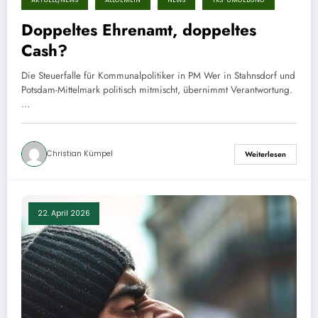
AKTUELL/NEWS
ALLGEMEIN
NEWS
TKS-UMGEBUNG
Doppeltes Ehrenamt, doppeltes
Cash?
Die Steuerfalle für Kommunalpolitiker in PM Wer in Stahnsdorf und
Potsdam-Mittelmark politisch mitmischt, übernimmt Verantwortung.
…
Christian Kümpel
Weiterlesen
22. April 2026