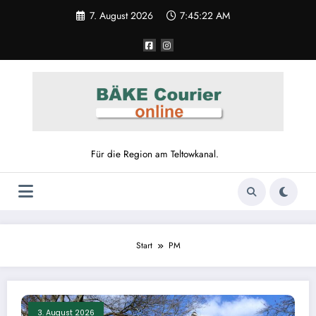
Zum
7. August 2026
7:45:23 AM
Inhalt
springen
Für die Region am Teltowkanal.
Start
PM
3. August 2026