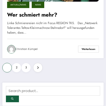
AKTUELL/NEWS
NEWS
Wer schmiert mehr?
Linke Schmierereien nicht im Focus REGION TKS. Das „Netzwerk
Tolerantes Teltow-Kleinmachnow-Stahnsdorf“ will herausgefunden
haben, dass…
Christian Kümpel
Weiterlesen
Seitennummerierung
1
2
3
der
Beiträge