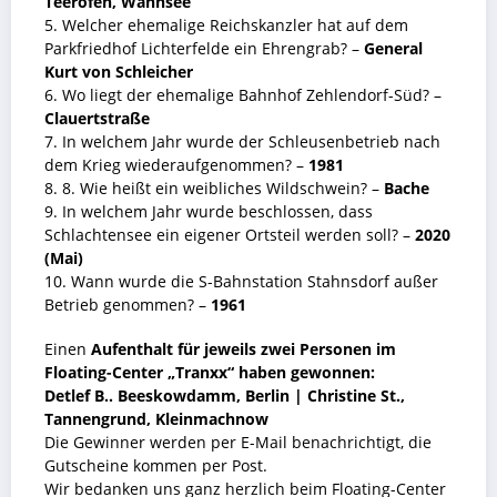
Teerofen, Wannsee
5. Welcher ehemalige Reichskanzler hat auf dem
Parkfriedhof Lichterfelde ein Ehrengrab? –
General
Kurt von Schleicher
6. Wo liegt der ehemalige Bahnhof Zehlendorf-Süd? –
Clauertstraße
7. In welchem Jahr wurde der Schleusenbetrieb nach
dem Krieg wiederaufgenommen? –
1981
8. 8. Wie heißt ein weibliches Wildschwein? –
Bache
9. In welchem Jahr wurde beschlossen, dass
Schlachtensee ein eigener Ortsteil werden soll? –
2020
(Mai)
10. Wann wurde die S-Bahnstation Stahnsdorf außer
Betrieb genommen? –
1961
Einen
Aufenthalt für jeweils
zwei Personen im
Floating-Center „Tranxx“ haben gewonnen:
Detlef B.. Beeskowdamm, Berlin | Christine St.,
Tannengrund, Kleinmachnow
Die Gewinner werden per E-Mail benachrichtigt, die
Gutscheine kommen per Post.
Wir bedanken uns ganz herzlich beim Floating-Center