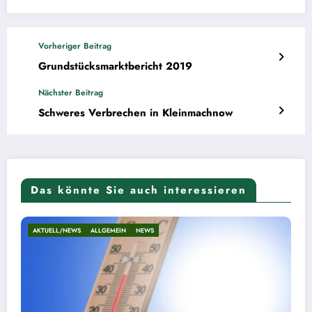
Vorheriger Beitrag
Grundstücksmarktbericht 2019
Nächster Beitrag
Schweres Verbrechen in Kleinmachnow
Das könnte Sie auch interessieren
GEMEIN
NEWS
AKTUELL/NEWS
ALLG