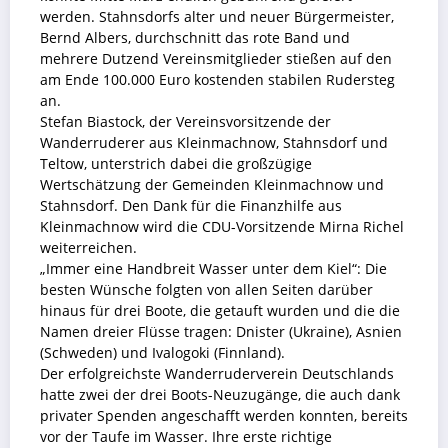
werden. Stahnsdorfs alter und neuer Bürgermeister,
Bernd Albers, durchschnitt das rote Band und
mehrere Dutzend Vereinsmitglieder stießen auf den
am Ende 100.000 Euro kostenden stabilen Rudersteg
an.
Stefan Biastock, der Vereinsvorsitzende der
Wanderruderer aus Kleinmachnow, Stahnsdorf und
Teltow, unterstrich dabei die großzügige
Wertschätzung der Gemeinden Kleinmachnow und
Stahnsdorf. Den Dank für die Finanzhilfe aus
Kleinmachnow wird die CDU-Vorsitzende Mirna Richel
weiterreichen.
„Immer eine Handbreit Wasser unter dem Kiel“: Die
besten Wünsche folgten von allen Seiten darüber
hinaus für drei Boote, die getauft wurden und die die
Namen dreier Flüsse tragen: Dnister (Ukraine), Asnien
(Schweden) und Ivalogoki (Finnland).
Der erfolgreichste Wanderruderverein Deutschlands
hatte zwei der drei Boots-Neuzugänge, die auch dank
privater Spenden angeschafft werden konnten, bereits
vor der Taufe im Wasser. Ihre erste richtige