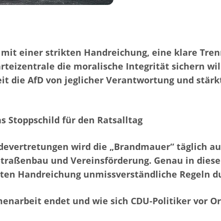
t einer strikten Handreichung, eine klare Trenn
zentrale die moralische Integrität sichern will,
eit die AfD von jeglicher Verantwortung und stär
as Stoppschild für den Ratsalltag
vertretungen wird die „Brandmauer“ täglich auf 
 Straßenbau und Vereinsförderung. Genau in die
rten Handreichung unmissverständliche Regeln d
menarbeit endet und wie sich CDU-Politiker vor O