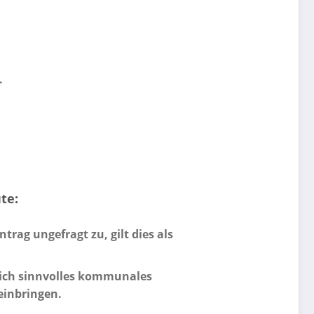
.
te:
rag ungefragt zu, gilt dies als
hlich sinnvolles kommunales
einbringen.