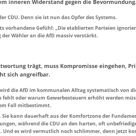
nem inneren Widerstand gegen die Bevormundung
er CDU. Denn sie ist nun das Opfer des Systems.
its vorhandene Gefühl: „Die etablierten Parteien ignorie
 der Wähler an die AfD massiv verstärkt.
ntwortung trägt, muss Kompromisse eingehen, Pri
t sich angreifbar.
ird die AfD im kommunalen Alltag systematisch von dies
en fehlt oder warum Gewerbesteuern erhöht werden mü
nem Fall mitbestimmt.
te. Sie kann dauerhaft aus der Komfortzone der Fundame
hungen, während die CDU an den harten, oft unbefriedi
us. Und es wird vermutlich noch schlimmer, denn jetzt 