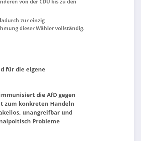
 anderen von der CDU bis zu den
dadurch zur einzig
hmung dieser Wähler vollständig.
d für die eigene
g immunisiert die AfD gegen
icht zum konkreten Handeln
makellos, unangreifbar und
nalpoltisch Probleme