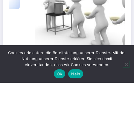
Cookies erleichtern die Bereitstellung unserer Dienste. Mit der
Nutzung unserer Dienste erklären Sie sich damit
einverstanden, dass wir Cookies verwenden.
OK
Nein
Gerechte Verteilung oder Blockade für
Großprojekte?
1. Juni 2026
Christian Kümpel
Print-Ausgaben 2019 – 2024
Datenschutzerklärung
Impressum