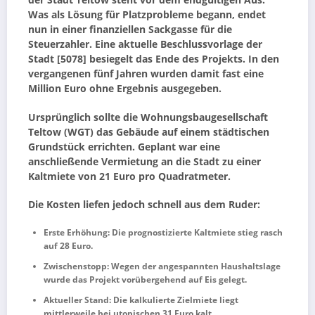
der Stadt Teltow steht vor dem endgültigen Aus.
Was als Lösung für Platzprobleme begann, endet
nun in einer finanziellen Sackgasse für die
Steuerzahler. Eine aktuelle Beschlussvorlage der
Stadt [5078] besiegelt das Ende des Projekts. In den
vergangenen fünf Jahren wurden damit fast eine
Million Euro ohne Ergebnis ausgegeben.
Ursprünglich sollte die Wohnungsbaugesellschaft
Teltow (WGT) das Gebäude auf einem städtischen
Grundstück errichten. Geplant war eine
anschließende Vermietung an die Stadt zu einer
Kaltmiete von 21 Euro pro Quadratmeter.
Die Kosten liefen jedoch schnell aus dem Ruder:
Erste Erhöhung: Die prognostizierte Kaltmiete stieg rasch
auf 28 Euro.
Zwischenstopp: Wegen der angespannten Haushaltslage
wurde das Projekt vorübergehend auf Eis gelegt.
Aktueller Stand: Die kalkulierte Zielmiete liegt
mittlerweile bei utopischen 31 Euro kalt.