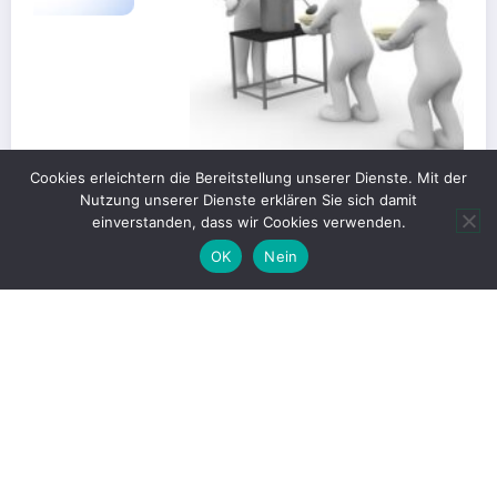
Cookies erleichtern die Bereitstellung unserer Dienste. Mit der
Nutzung unserer Dienste erklären Sie sich damit
einverstanden, dass wir Cookies verwenden.
OK
Nein
Gerechte Verteilung oder Blockade für
Großprojekte?
1. Juni 2026
Christian Kümpel
Print-Ausgaben 2019 – 2024
Datenschutzerklärung
Impressum
NewsBlogger - Magazin und Blog
WordPress
Theme 2026 | Präsentiert von
SpiceThemes